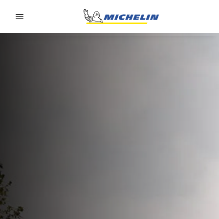
Go to page content
Go to page navigation