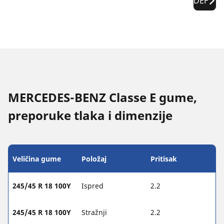
DEF
MERCEDES-BENZ Classe E gume,
preporuke tlaka i dimenzije
Veličina gume
Položaj
Pritisak
245/45 R 18 100Y
Ispred
2.2
245/45 R 18 100Y
Stražnji
2.2