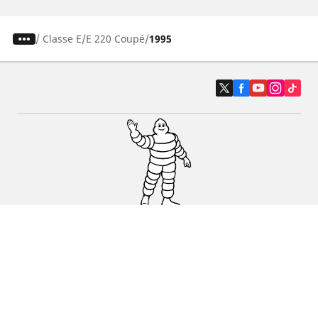
/
Classe E
E 220 Coupé
1995
Auto, SUV i kombi
Prodavači
Pomoć