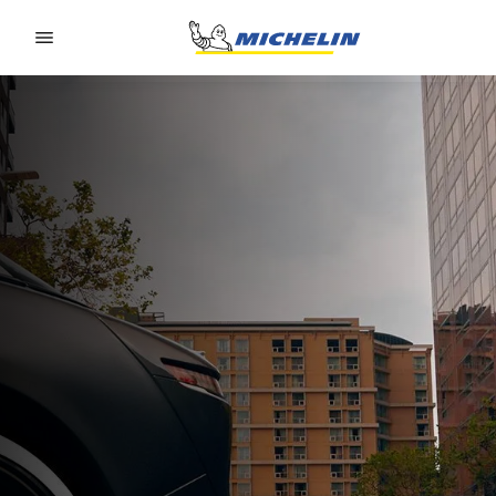
Go to page content
Go to page navigation