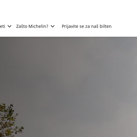
eti
Zašto Michelin?
Prijavite se za naš bilten