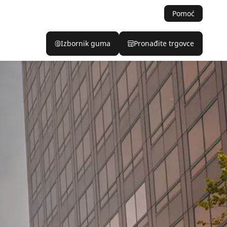
Pomoć
Izbornik guma
Pronađite trgovce