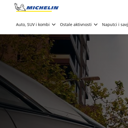
Go to page content
Go to page navigation
Auto, SUV i kombi
Ostale aktivnosti
Naputci i savj