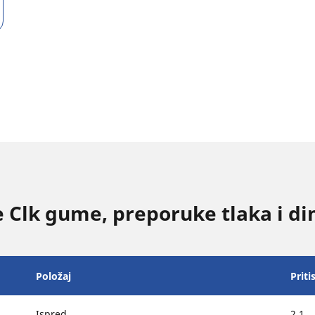
Clk gume, preporuke tlaka i di
Položaj
Priti
Ispred
2.1