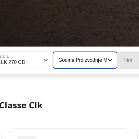
erzija
Godina Proizvodnje Modela
Trim
CLK 270 CDI
lasse Clk