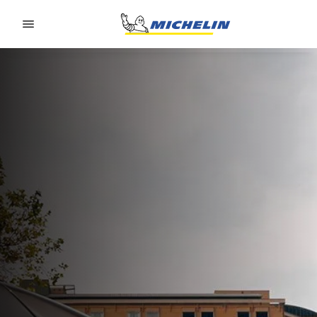
Go to page content
Go to page navigation