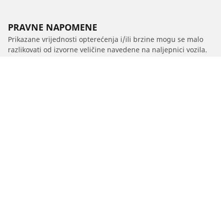
PRAVNE NAPOMENE
Prikazane vrijednosti opterećenja i/ili brzine mogu se malo
razlikovati od izvorne veličine navedene na naljepnici vozila.
Kao kvalificirani stručnjak, vaš distributer gumama moći će
vas savjetovati u sljedećem:
1. Obavještavamo vas ako se nosivost i/ili brzina zamjenskih
guma razlikuju od originalnih guma.
2. Određivanje treba li tlak u gumama prilagoditi za
predloženu alternativnu veličinu
/
Classe C
C 220 D T-model
2020
2.0 D 194