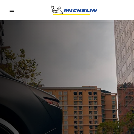
Go to page content
Go to page navigation