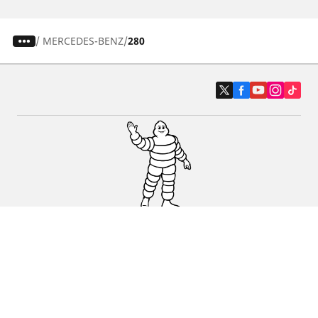
/
MERCEDES-BENZ
280
Auto, SUV i kombi
Prodavači
Pomoć