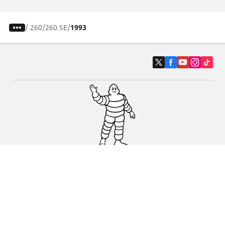
/
260
260 SE
1993
Auto, SUV i kombi
Prodavači
Pomoć