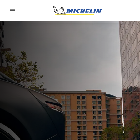
Go to page content
Go to page navigation