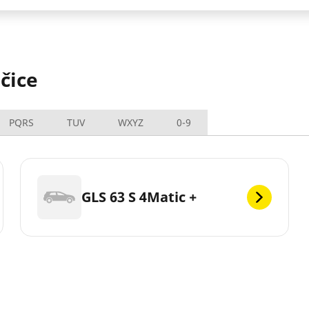
čice
PQRS
TUV
WXYZ
0-9
GLS 63 S 4Matic +