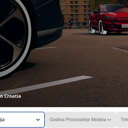
n Croatia
ija
Godina Proizvodnje Modela
Tri