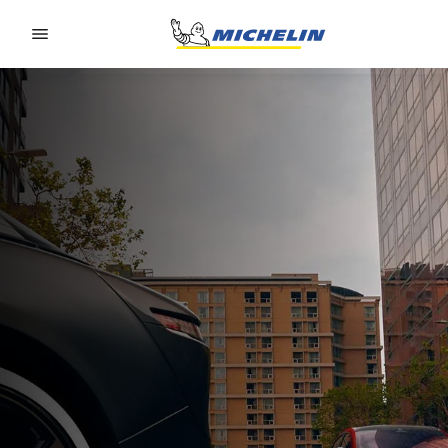
Go to page content
Go to page navigation