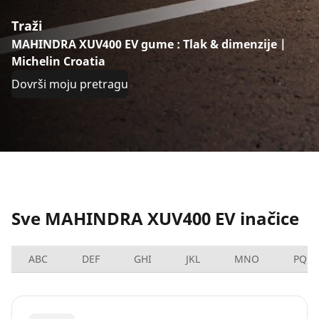
Traži
MAHINDRA XUV400 EV gume : Tlak & dimenzije |
Michelin Croatia
Dovrši moju pretragu
Sve MAHINDRA XUV400 EV inačice
ABC
DEF
GHI
JKL
MNO
PQRS