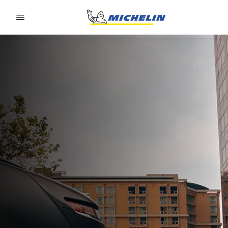
Go to page content
Go to page navigation