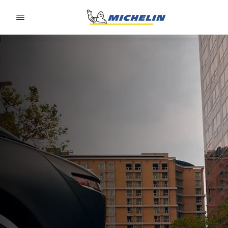
Go to page content
Go to page navigation