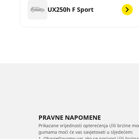
UX250h F Sport
PRAVNE NAPOMENE
Prikazane vrijednosti opterećenja i/ili brzine mo
gumama moći će vas savjetovati u sljedećem:
1. Obavještavamo vas ako se nosivost i/ili brzi