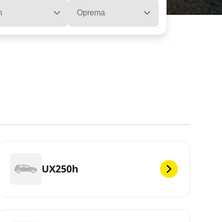
m
Oprema
UX250h