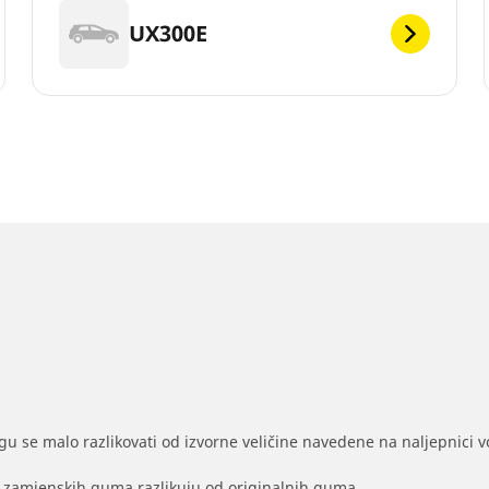
UX300E
gu se malo razlikovati od izvorne veličine navedene na naljepnici voz
na zamjenskih guma razlikuju od originalnih guma.