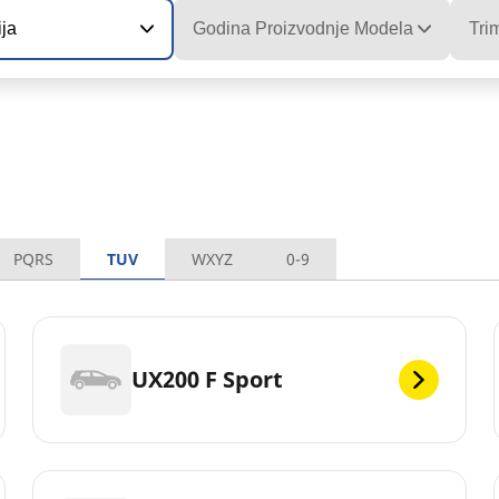
ija
Godina Proizvodnje Modela
Tri
PQRS
TUV
WXYZ
0-9
UX200 F Sport