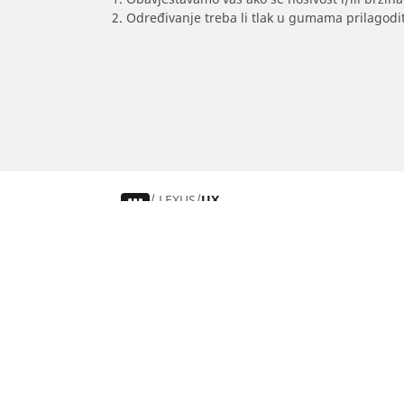
2. Određivanje treba li tlak u gumama prilagodit
/
LEXUS
UX
Auto, SUV i kombi
Traži prema veličini guma
Traži prema iskustvu vožnje
Traži prema sezoni
Traži po markama automobila