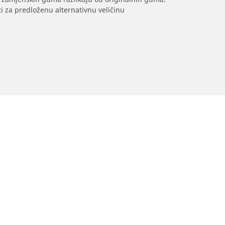
i za predloženu alternativnu veličinu
Prodavači
Vaša konfiguracija
Pronađite prodavače automobilskih
guma