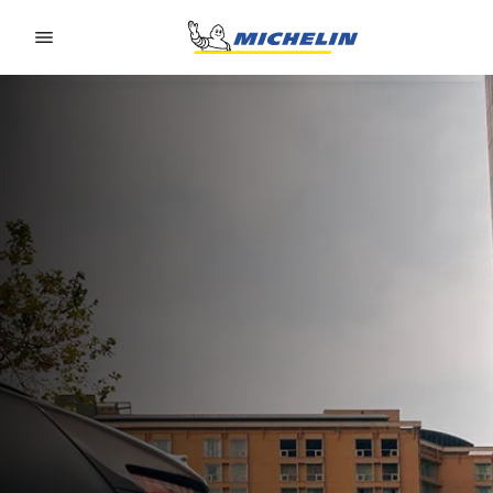
Go to page content
Go to page navigation