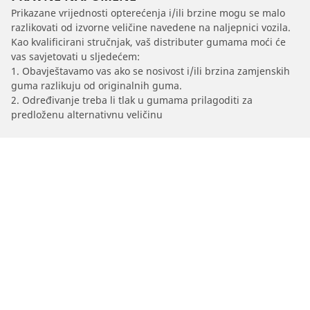
Prikazane vrijednosti opterećenja i/ili brzine mogu se malo
razlikovati od izvorne veličine navedene na naljepnici vozila.
Kao kvalificirani stručnjak, vaš distributer gumama moći će
vas savjetovati u sljedećem:
1. Obavještavamo vas ako se nosivost i/ili brzina zamjenskih
guma razlikuju od originalnih guma.
2. Određivanje treba li tlak u gumama prilagoditi za
predloženu alternativnu veličinu
/
Rz
RZ 350e