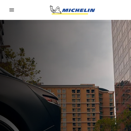
Go to page content
Go to page navigation