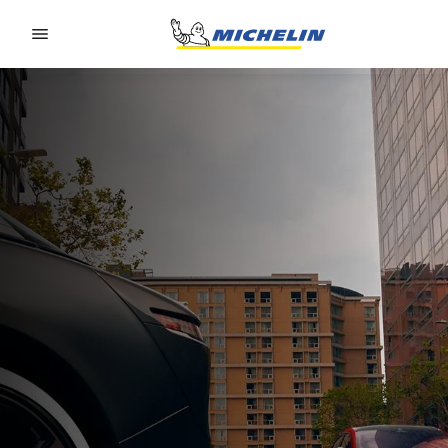
Go to page content
Go to page navigation