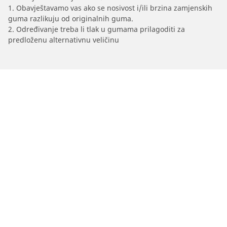
1. Obavještavamo vas ako se nosivost i/ili brzina zamjenskih
guma razlikuju od originalnih guma.
2. Određivanje treba li tlak u gumama prilagoditi za
predloženu alternativnu veličinu
/
Venga
Venga
2022