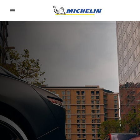
Go to page content
Go to page navigation