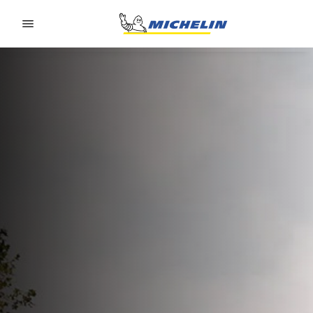
Go to page content
Go to page navigation