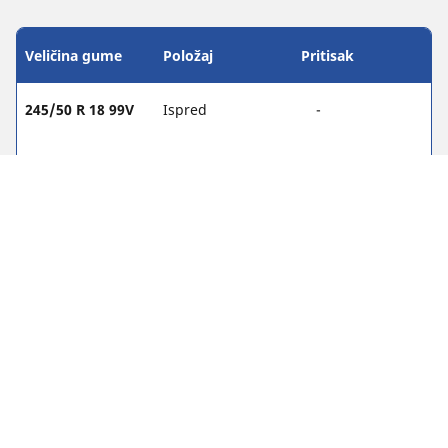
Veličina gume
Položaj
Pritisak
245/50 R 18 99V
Ispred
-
245/50 R 18 99V
Stražnji
-
245/40 R 20 95W
Ispred
-
245/40 R 20 95W
Stražnji
-