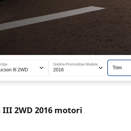
rzija
Godina Proizvodnje Modela
Trim
ucson III 2WD
2016
 III 2WD 2016 motori