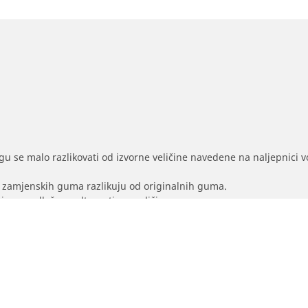
gu se malo razlikovati od izvorne veličine navedene na naljepnici voz
na zamjenskih guma razlikuju od originalnih guma.
i za predloženu alternativnu veličinu
Vaša konfiguracija