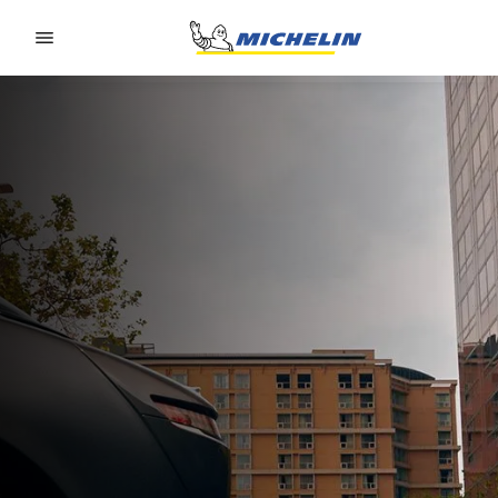
Go to page content
Go to page navigation