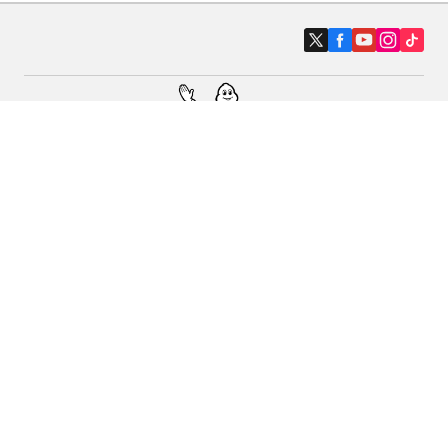
Auto, SUV i kombi
Prodavači
Pomoć
Politika kolačića