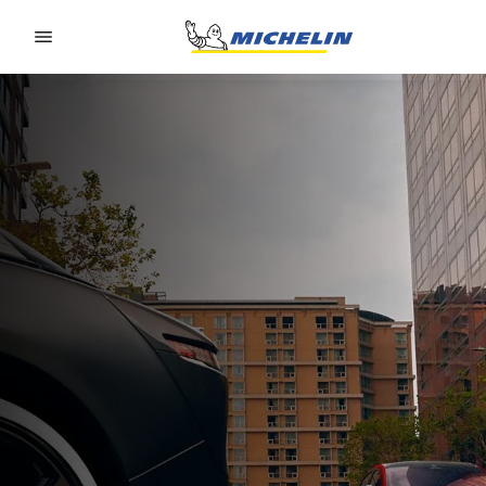
Go to page content
Go to page navigation