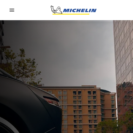
Go to page content
Go to page navigation