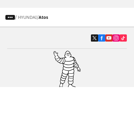
/
HYUNDAI
Atos
Auto, SUV i kombi
Prodavači
Pomoć