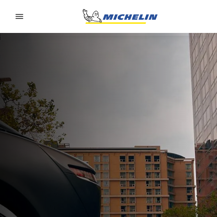
Go to page content
Go to page navigation