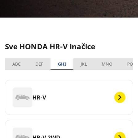
Sve HONDA HR-V inačice
ABC
DEF
GHI
JKL
MNO
PQR
HR-V
HR-V 2WD