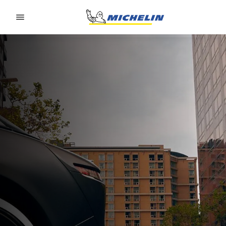
Go to page content
Go to page navigation