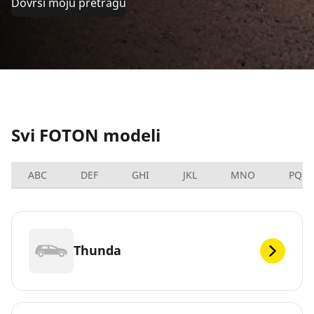
Dovrši moju pretragu
Svi FOTON modeli
ABC
DEF
GHI
JKL
MNO
PQRS
Thunda