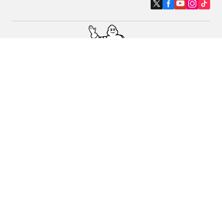
Auto, SUV i kombi
Prodavači
Pomoć
Politika kolačića
Politika privatnosti