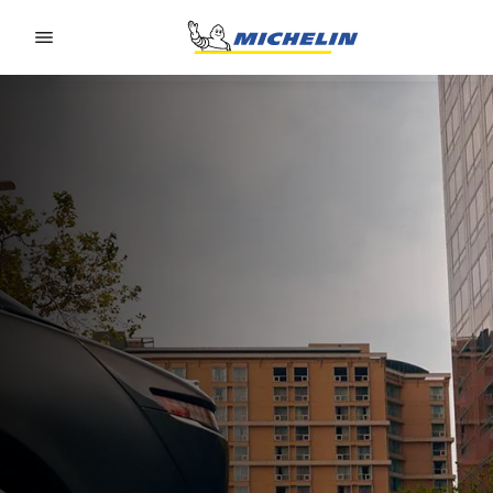
Go to page content
Go to page navigation