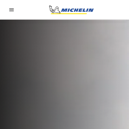
Go to page content
Go to page navigation