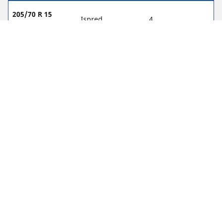
205/70 R 15
Ispred
4
106/104R
205/70 R 15
Stražnji
4
106/104R
215/70 R 15
Ispred
-
109/107S
215/70 R 15
Stražnji
-
109/107S
215/75 R 16
Ispred
-
116/114R
215/75 R 16
Stražnji
-
116/114R