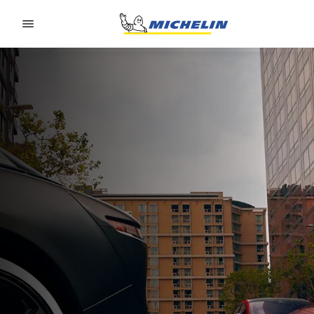
Go to page content
Go to page navigation