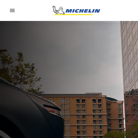
Go to page content
Go to page navigation