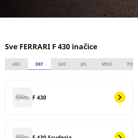
Sve FERRARI F 430 inačice
ABC
DEF
GHI
JKL
MNO
PQR
F 430
F 430 Scuderia