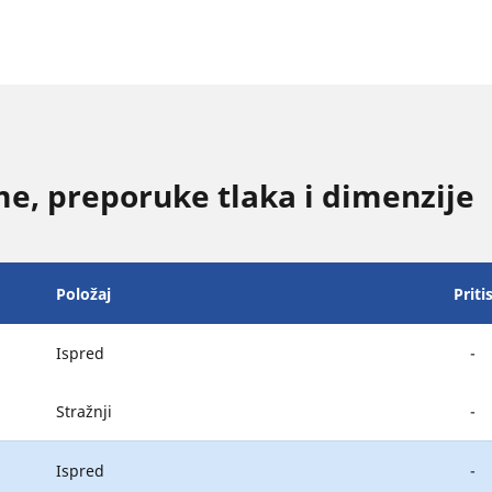
e, preporuke tlaka i dimenzije
Položaj
Priti
Ispred
-
Stražnji
-
Ispred
-