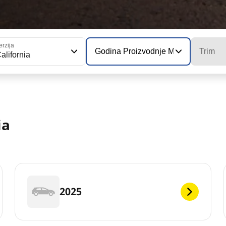
erzija
Godina Proizvodnje Modela
Trim
alifornia
ia
2025