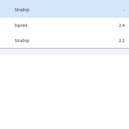
Stražnji
-
Ispred
2.4
Stražnji
2.2
Vaša konfiguracija