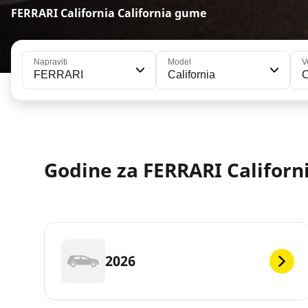
FERRARI California California gume
Napraviti
Model
V
FERRARI
California
C
Godine za FERRARI Californ
2026