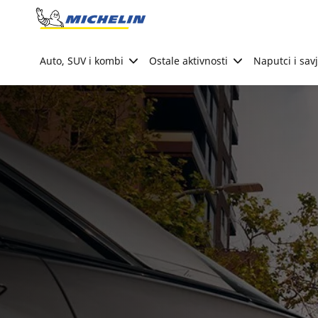
Go to page content
Go to page navigation
Auto, SUV i kombi
Ostale aktivnosti
Naputci i savj