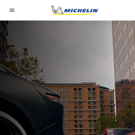
Go to page content
Go to page navigation