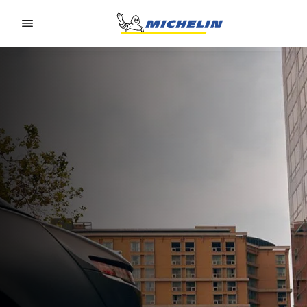
Go to page content
Go to page navigation