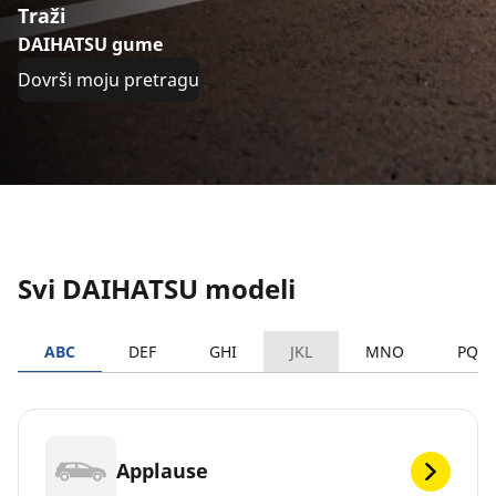
Traži
DAIHATSU gume
Dovrši moju pretragu
Svi DAIHATSU modeli
ABC
DEF
GHI
JKL
MNO
PQR
Applause