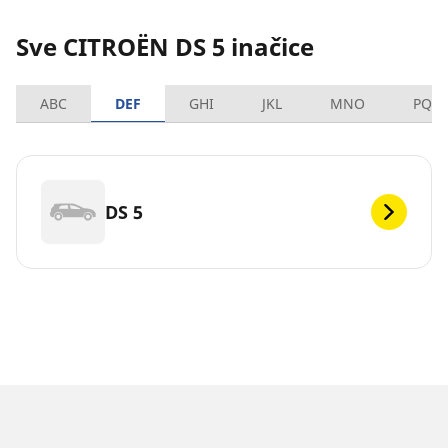
Sve CITROËN DS 5 inačice
ABC
DEF
GHI
JKL
MNO
PQR
DS 5