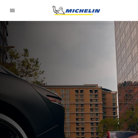
Go to page content
Go to page navigation