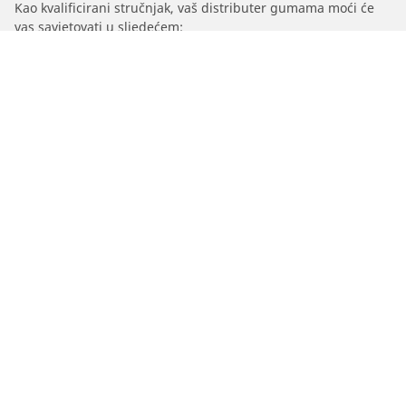
Kao kvalificirani stručnjak, vaš distributer gumama moći će
vas savjetovati u sljedećem:
1. Obavještavamo vas ako se nosivost i/ili brzina zamjenskih
guma razlikuju od originalnih guma.
2. Određivanje treba li tlak u gumama prilagoditi za
predloženu alternativnu veličinu
/
Cx
Cx Evasion