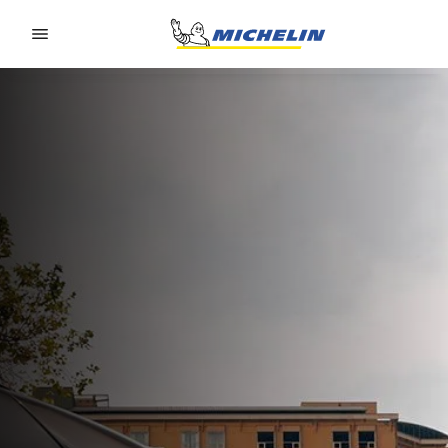
Go to page content
Go to page navigation