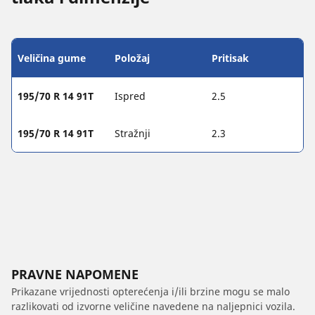
Veličina gume
Položaj
Pritisak
195/70 R 14 91T
Ispred
2.5
195/70 R 14 91T
Stražnji
2.3
PRAVNE NAPOMENE
Prikazane vrijednosti opterećenja i/ili brzine mogu se malo
razlikovati od izvorne veličine navedene na naljepnici vozila.