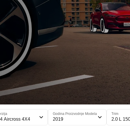
rzija
Godina Proizvodnje Modela
Trim
4 Aircross 4X4
2019
2.0 L 15