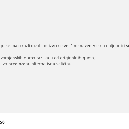
gu se malo razlikovati od izvorne veličine navedene na naljepnici voz
na zamjenskih guma razlikuju od originalnih guma.
i za predloženu alternativnu veličinu
150