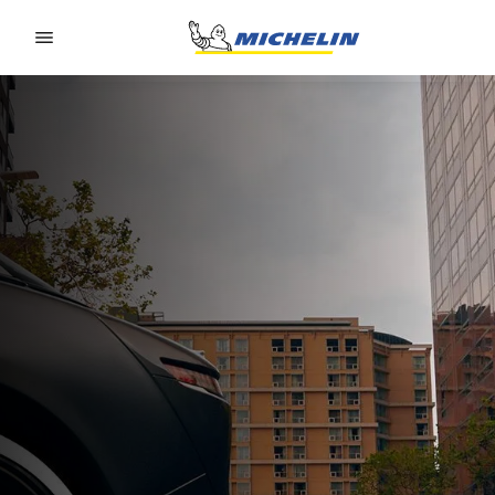
Go to page content
Go to page navigation