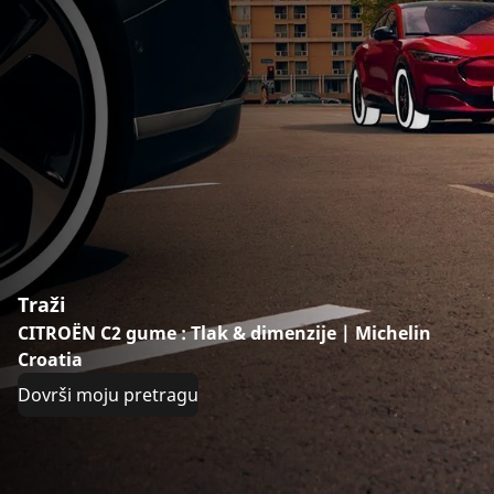
Traži
CITROËN C2 gume : Tlak & dimenzije | Michelin
Croatia
Dovrši moju pretragu