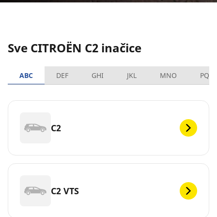
Sve CITROËN C2 inačice
ABC
DEF
GHI
JKL
MNO
PQR
C2
C2 VTS