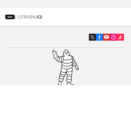
/
CITROËN
C2
Auto, SUV i kombi
Prodavači
Pomoć