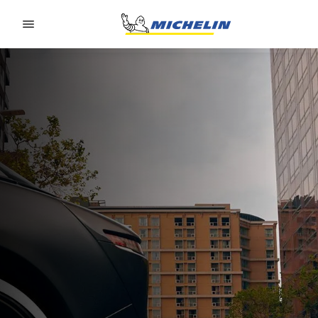
Go to page content
Go to page navigation