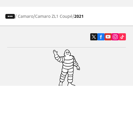
/
Camaro
Camaro ZL1 Coupé
2021
Auto, SUV i kombi
Prodavači
Pomoć