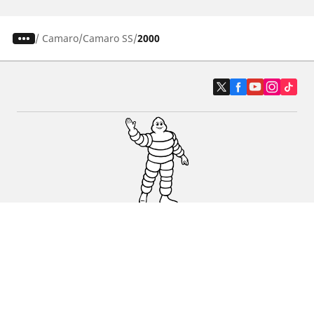
/
Camaro
Camaro SS
2000
Auto, SUV i kombi
Prodavači
Pomoć