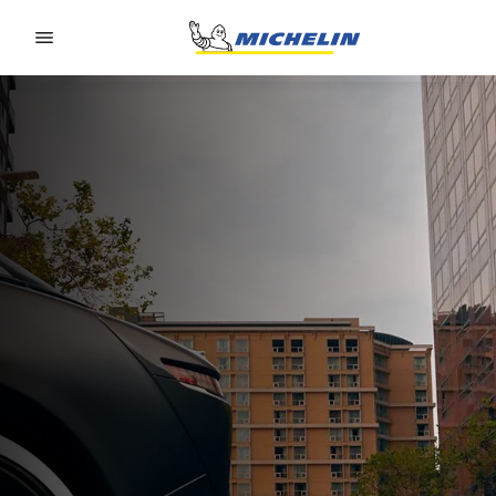
Go to page content
Go to page navigation