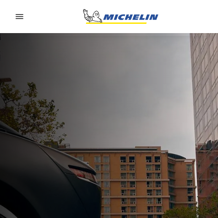
Go to page content
Go to page navigation