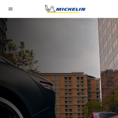
Go to page content
Go to page navigation