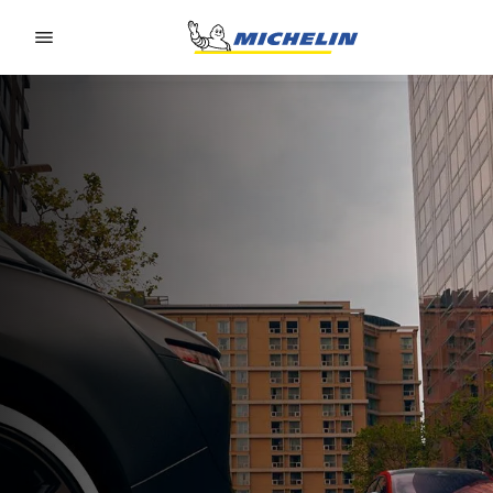
Go to page content
Go to page navigation