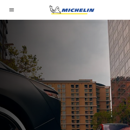
Go to page content
Go to page navigation