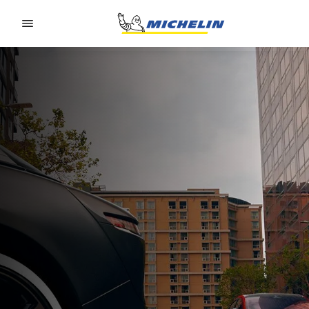
Go to page content
Go to page navigation