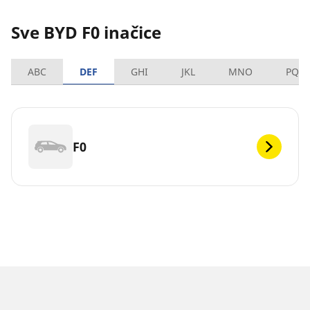
Sve BYD F0 inačice
ABC
DEF
GHI
JKL
MNO
PQR
F0