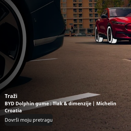
Traži
BYD Dolphin gume : Tlak & dimenzije | Michelin
Croatia
Dovrši moju pretragu