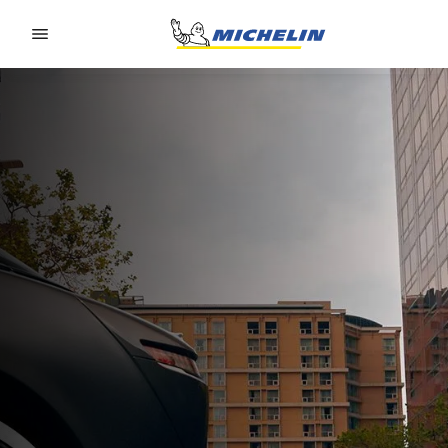
Go to page content
Go to page navigation