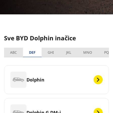
Sve BYD Dolphin inačice
ABC
DEF
GHI
JKL
MNO
PQR
Dolphin
Dolphin G DM-i