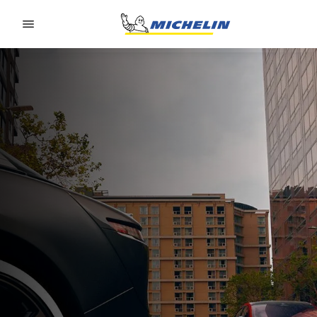
Go to page content
Go to page navigation