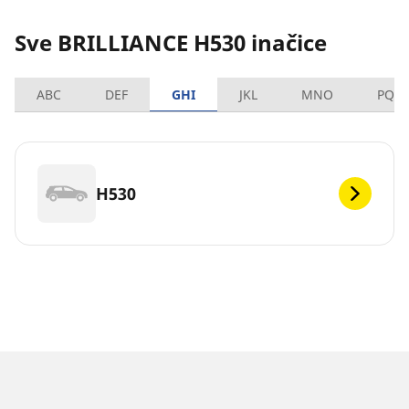
Sve BRILLIANCE H530 inačice
ABC
DEF
GHI
JKL
MNO
PQR
H530