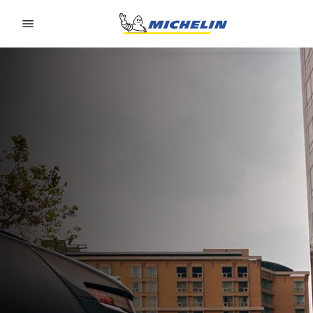
Go to page content
Go to page navigation