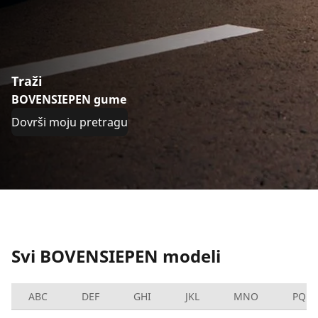
Traži
BOVENSIEPEN gume
Dovrši moju pretragu
Svi BOVENSIEPEN modeli
ABC
DEF
GHI
JKL
MNO
PQRS