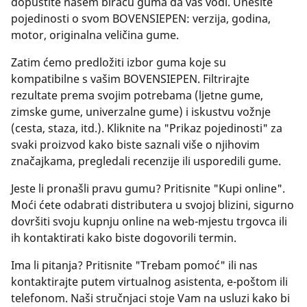
dopustite našem biraču guma da vas vodi. Unesite
pojedinosti o svom BOVENSIEPEN: verzija, godina,
motor, originalna veličina gume.
Zatim ćemo predložiti izbor guma koje su
kompatibilne s vašim BOVENSIEPEN. Filtrirajte
rezultate prema svojim potrebama (ljetne gume,
zimske gume, univerzalne gume) i iskustvu vožnje
(cesta, staza, itd.). Kliknite na "Prikaz pojedinosti" za
svaki proizvod kako biste saznali više o njihovim
značajkama, pregledali recenzije ili usporedili gume.
Jeste li pronašli pravu gumu? Pritisnite "Kupi online".
Moći ćete odabrati distributera u svojoj blizini, sigurno
dovršiti svoju kupnju online na web-mjestu trgovca ili
ih kontaktirati kako biste dogovorili termin.
Ima li pitanja? Pritisnite "Trebam pomoć" ili nas
kontaktirajte putem virtualnog asistenta, e-poštom ili
telefonom. Naši stručnjaci stoje Vam na usluzi kako bi