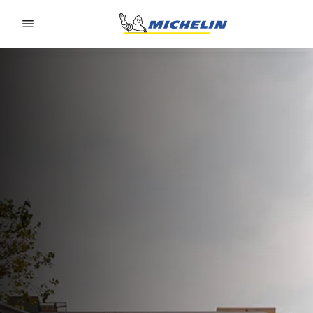
Go to page content
Go to page navigation