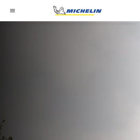
Go to page content
Go to page navigation