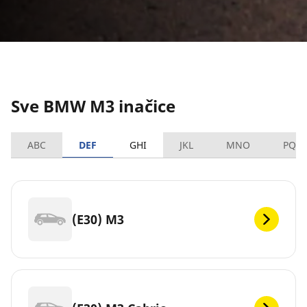
Sve BMW M3 inačice
ABC
DEF
GHI
JKL
MNO
PQR
(E30) M3