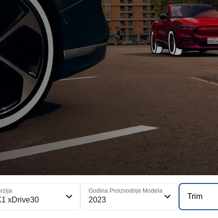
rzija
Godina Proizvodnje Modela
Trim
X1 xDrive30
2023