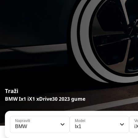
Traži
BMW Ix1 iX1 xDrive30 2023 gume
Napraviti
Model
Ve
BMW
Ix1
i