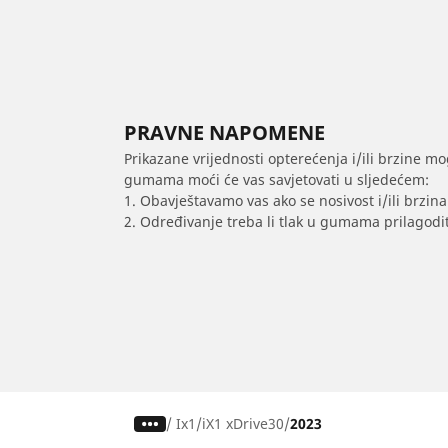
PRAVNE NAPOMENE
Prikazane vrijednosti opterećenja i/ili brzine mo
gumama moći će vas savjetovati u sljedećem:
1. Obavještavamo vas ako se nosivost i/ili brzi
2. Određivanje treba li tlak u gumama prilagodit
/
Ix1
iX1 xDrive30
2023