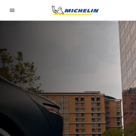
Go to page content
Go to page navigation