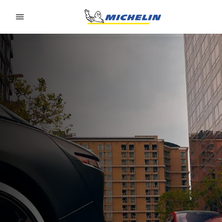
Go to page content
Go to page navigation