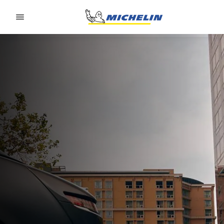
Go to page content
Go to page navigation