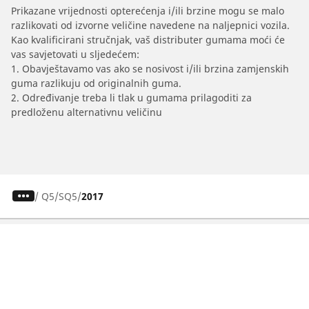
Prikazane vrijednosti opterećenja i/ili brzine mogu se malo
razlikovati od izvorne veličine navedene na naljepnici vozila.
Kao kvalificirani stručnjak, vaš distributer gumama moći će
vas savjetovati u sljedećem:
1. Obavještavamo vas ako se nosivost i/ili brzina zamjenskih
guma razlikuju od originalnih guma.
2. Određivanje treba li tlak u gumama prilagoditi za
predloženu alternativnu veličinu
/
Q5
SQ5
2017